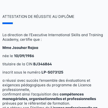
Skip
to
content
ATTESTATION DE RÉUSSITE AU DIPLÔME
La direction de l’Executive International Skills and Training
Academy, certifie que :
Mme
Jaouhar Rajaa
née le
10/09/1986
titulaire de la CIN
BJ346864
inscrit sous le numéro
LP-S073125
a réussi avec succès l’ensemble des évaluations et
exigences pédagogiques du programme de Licence
professionnelle,
confirmant ainsi l’acquisition des
compétences
managériales, organisationnelles et professionnelles
prévues par le référentiel de formation.
et a obtenu son Diplôme de
Licence professionnelle en