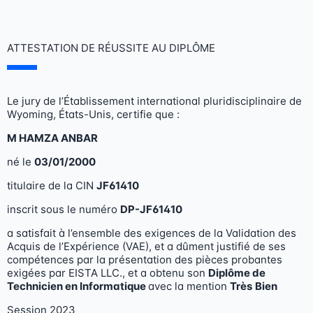
Skip
to
content
ATTESTATION DE RÉUSSITE AU DIPLÔME
Le jury de l’Établissement international pluridisciplinaire de
Wyoming, États-Unis, certifie que :
M
HAMZA ANBAR
né le
03/01/2000
titulaire de la CIN
JF61410
inscrit sous le numéro
DP-JF61410
a satisfait à l’ensemble des exigences de la Validation des
Acquis de l’Expérience (VAE), et a dûment justifié de ses
compétences par la présentation des pièces probantes
exigées par EISTA LLC., et a obtenu son
Diplôme de
Technicien en Informatique
avec la mention
Très
Bien
Session 2023